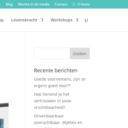
t
Blog
Nienke in de media
Contact
0 items
op
Levenskracht
Workshops
Recente berichten
Goede voornemens, zijn ze
ergens goed voor??
Hoe hervind je het
vertrouwen in jouw
vruchtbaarheid?
Onverklaarbaar
onvruchtbaar. Mythes en