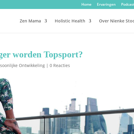
Home
Ervaringen
Podcas
Zen Mama
Holistic Health
Over Nienke Sto
ger worden Topsport?
soonlijke Ontwikkeling
|
0 Reacties