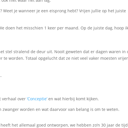
 ook niet waar het aan lag.
? Weet je wanneer je een eisprong hebt? Vrijen jullie op het juiste
We doen het misschien 1 keer per maand. Op de juiste dag, hoop i
 het stel stralend de deur uit. Nooit geweten dat er dagen waren in
e worden. Totaal opgelucht dat ze niet veel vaker moesten vrijen
…
et verhaal over
‘Conceptie’
en wat hierbij komt kijken.
van zwanger worden en wat daarvoor van belang is om te weten.
heeft het allemaal goed ontworpen, we hebben zo’n 30 jaar de tijd