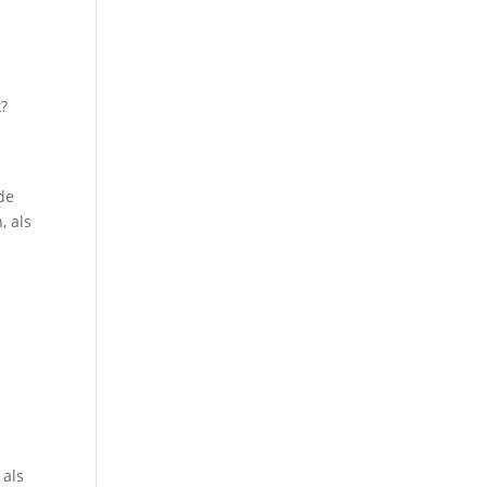
k?
 de
, als
 als