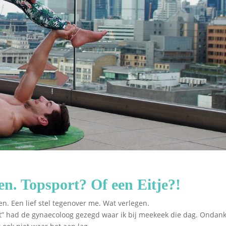
. Topsport? Of een Eitje?!
en. Een lief stel tegenover me. Wat verlegen.
elt” had de gynaecoloog gezegd waar ik bij meekeek die dag. Ondank