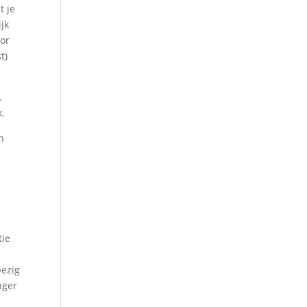
t je
ijk
oor
t)
.
k.
n
tie
bezig
nger