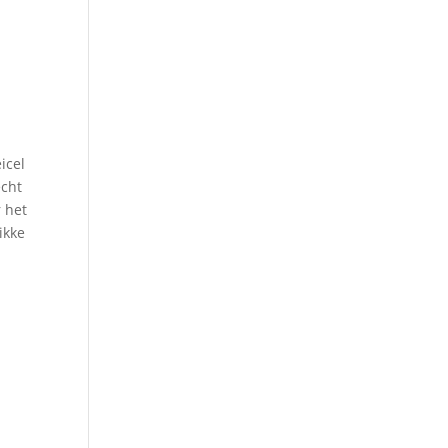
icel
echt
r het
ikke