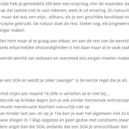
eriode heb je gemiddeld 390 keer een eisprong, min de maanden da
p dat laatste niet te vast rekenen, weet ik uit ervaring. En natuurl
maar dat was een eitje.. althans, als je een geschikte kandidaat v
eptie gebruikt. De natuur doet de rest. Steker nog, elk (ongewens
wanger maken.
len hem maar al te graag aan elkaar, en aan de rest van de wereld
danks erbarmelijke omstandigheden is het daar maar al te vaak raa
liseerde wereld van welvaart en overvloed ons zorgen moeten make
je een SOA en wordt je zeker zwanger” is de eerste regel die je als
md vrijen per maand 18-20% is vertellen ze er niet bij…
ebruikt op kritieke dagen kun je ook zonder hormonale anticoncep
entuele menstruatie klachten natuurlijk niet op.
tuk minder last van, en op je 15e ben je over het algemeen niet zo 
wee vliegen in 1 klap opgelost en geen gedoe met condooms (zwa
tere angst dan die SOA, ondanks dat een SOA je onvruchtbaar kan