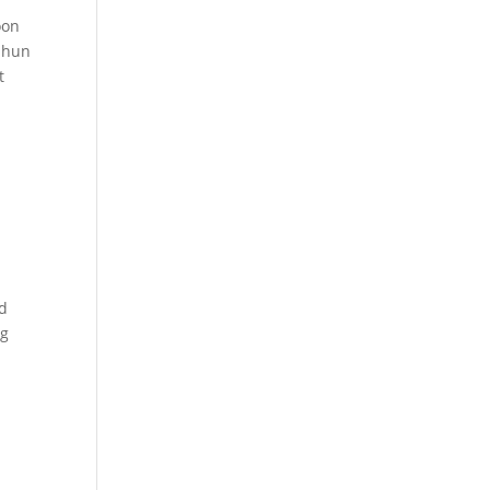
oon
k hun
t
nd
ig