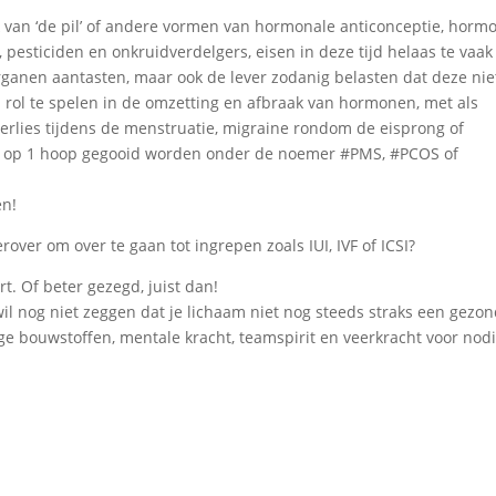
 van ‘de pil’ of andere vormen van hormonale anticonceptie, horm
, pesticiden en onkruidverdelgers, eisen in deze tijd helaas te vaa
organen aantasten, maar ook de lever zodanig belasten dat deze nie
jn rol te spelen in de omzetting en afbraak van hormonen, met als
verlies tijdens de menstruatie, migraine rondom de eisprong of
aak op 1 hoop gegooid worden onder de noemer #PMS, #PCOS of
en!
over om over te gaan tot ingrepen zoals IUI, IVF of ICSI?
. Of beter gezegd, juist dan!
 wil nog niet zeggen dat je lichaam niet nog steeds straks een gezo
ge bouwstoffen, mentale kracht, teamspirit en veerkracht voor nod
)