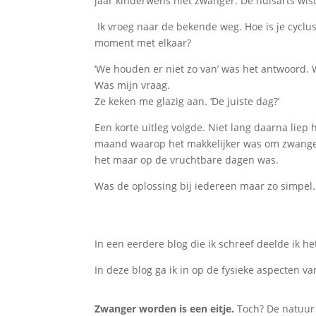
jaar kinderwens niet zwanger. De huisarts wist
Ik vroeg naar de bekende weg. Hoe is je cyclus
moment met elkaar?
‘We houden er niet zo van’ was het antwoord. 
Was mijn vraag.
Ze keken me glazig aan. ‘De juiste dag?’
Een korte uitleg volgde. Niet lang daarna liep
maand waarop het makkelijker was om zwanger t
het maar op de vruchtbare dagen was.
Was de oplossing bij iedereen maar zo simpel
In een eerdere blog die ik schreef deelde ik h
In deze blog ga ik in op de fysieke aspecten 
Zwanger worden is een eitje.
Toch? De natuur 