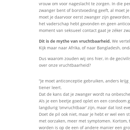
vrouw om voor nageslacht te zorgen. In die p
zwanger bent of borstvoeding geeft, al moet je o
moet je daarvoor eerst zwanger zijn geworden, 
het vaderschap hebt gevonden en geen anticonc
moment van seksueel contact gaat je zéker z
Dit is de mythe van vruchtbaarheid.
We vertel
Kijk maar naar Afrika, of naar Bangladesh, on
Dus waarom zouden wij ons hier, in de gecivi
over onze vruchtbaarheid?
“Je moet anticonceptie gebruiken, anders krijg 
tiener leert.
Dat de kans dat je zwanger wordt na onbescher
Als je een beetje goed oplet en een condoom g
langdurig ‘onvruchtbaar’ zijn, maar dat lost ev
Doet de pil ook niet, maar je hebt er wel een s
met oorzaken, meer met symptomen. Kortom, t
worden is op de een of andere manier een gro