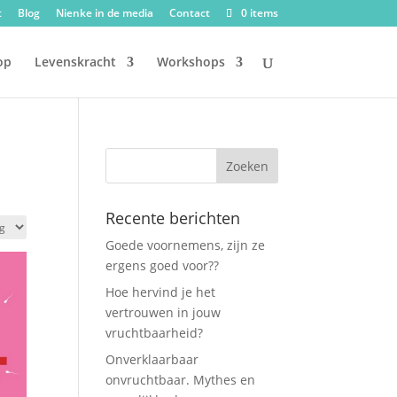
t
Blog
Nienke in de media
Contact
0 items
op
Levenskracht
Workshops
Recente berichten
Goede voornemens, zijn ze
ergens goed voor??
Hoe hervind je het
vertrouwen in jouw
vruchtbaarheid?
Onverklaarbaar
onvruchtbaar. Mythes en