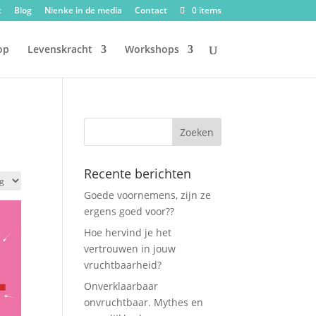
t
Blog
Nienke in de media
Contact
0 items
op
Levenskracht
Workshops
Recente berichten
Goede voornemens, zijn ze
ergens goed voor??
Hoe hervind je het
vertrouwen in jouw
vruchtbaarheid?
Onverklaarbaar
onvruchtbaar. Mythes en