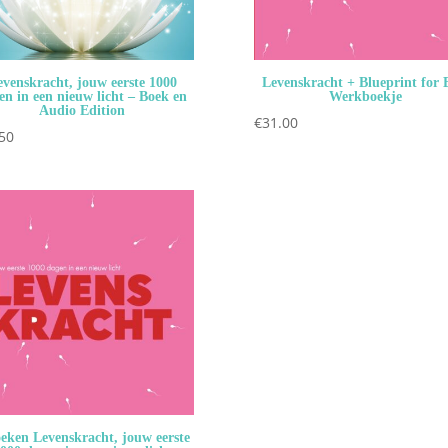
evenskracht, jouw eerste 1000
Levenskracht + Blueprint for B
en in een nieuw licht – Boek en
Werkboekje
Audio Edition
€
31.00
50
eken Levenskracht, jouw eerste