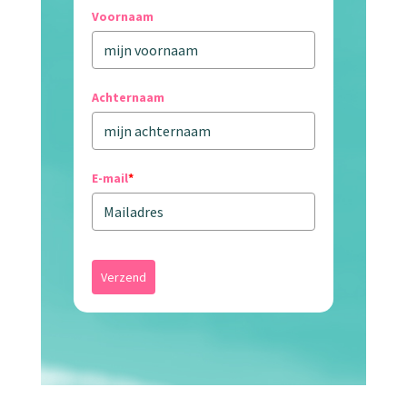
Voornaam
Achternaam
E-mail
*
Verzend