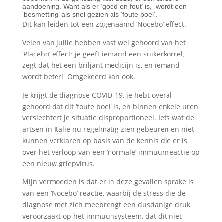
aandoening. Want als er ‘goed en fout’ is,
wordt een
‘besmetting’ als snel gezien als ‘foute boel’.
Dit kan leiden tot een zogenaamd ‘Nocebo’ effect.
Velen van jullie hebben vast wel gehoord van het
‘Placebo’ effect: je geeft iemand een suikerkorrel,
zegt dat het een briljant medicijn is, en iemand
wordt beter!
Omgekeerd kan ook.
Je krijgt de diagnose COVID-19, je hebt overal
gehoord dat dit ‘foute boel’ is, en binnen enkele uren
verslechtert je situatie disproportioneel. Iets wat de
artsen in Italië nu regelmatig zien gebeuren en niet
kunnen verklaren op basis van de kennis die er is
over het verloop van een ‘normale’ immuunreactie op
een nieuw griepvirus.
Mijn vermoeden is dat er in deze gevallen sprake is
van een ‘Nocebo’ reactie, waarbij de stress die de
diagnose met zich meebrengt een dusdanige druk
veroorzaakt op het immuunsysteem, dat dit niet