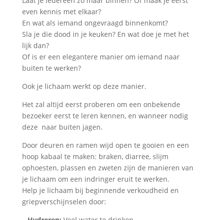
Laat je iedereen zo maar binnen? Of maak je eerst
even kennis met elkaar?
En wat als iemand ongevraagd binnenkomt?
Sla je die dood in je keuken? En wat doe je met het
lijk dan?
Of is er een elegantere manier om iemand naar
buiten te werken?
Ook je lichaam werkt op deze manier.
Het zal altijd eerst proberen om een onbekende
bezoeker eerst te leren kennen, en wanneer nodig
deze naar buiten jagen.
Door deuren en ramen wijd open te gooien en een
hoop kabaal te maken: braken, diarree, slijm
ophoesten, plassen en zweten zijn de manieren van
je lichaam om een indringer eruit te werken.
Help je lichaam bij beginnende verkoudheid en
griepverschijnselen door:
–
Hydreren:
Veel water te drinken