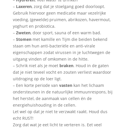
–
Laxeren
, zorg dat je stoelgang goed doorloopt.
Gebruik hiervoor geen medicatie maar vezelrijke
voeding, (gewelde) pruimen, abrikozen, havermout,
yoghurt en probiotica.
–
Zweten
, door sport, sauna of een warm bad.
–
Stomen
met kamille en Tijm die beiden bekend
staan om hun anti-bacteriële en anti-virale
eigenschappen zodat virussen in je luchtwegen de
uitgang vinden of omkomen in de hitte.
– Schrik niet als je moet
braken
. Houd in de gaten
dat je niet teveel vocht en zouten verliest waardoor
uitdroging op de loer ligt.
– Een korte periode van
vasten
kan het lichaam
ondersteunen in de natuurlijke immuunrespons, bij
het herstel, de aanmaak van cellen én de
energiehuishouding in de cellen.
Let wel op dat je niet te verzwakt raakt. Houd dus
echt RUST!
Zorg dat wat je eet licht te verteren is. Eet veel